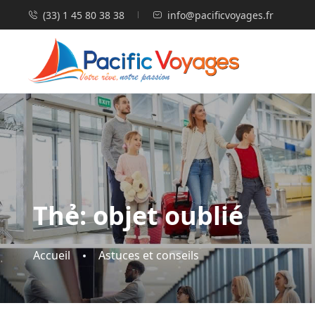
(33) 1 45 80 38 38
info@pacificvoyages.fr
Thẻ:
objet oublié
Accueil
Astuces et conseils