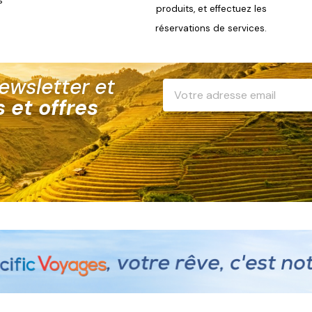
s
produits, et effectuez
les
réservations de services.
wsletter et
 et offres