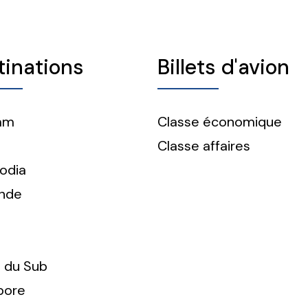
tinations
Billets d'avion
am
Classe économique
Classe affaires
odia
ande
n
 du Sub
pore