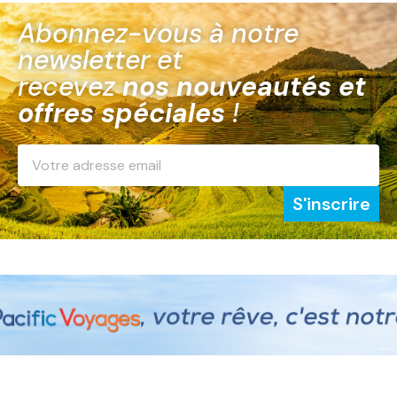
Abonnez-vous à notre
newsletter et
recevez
nos nouveautés et
offres spéciales
!
S'inscrire