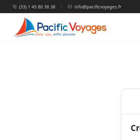
(33) 1 45 80 38 38
info@pacificvoyages.fr
Cr