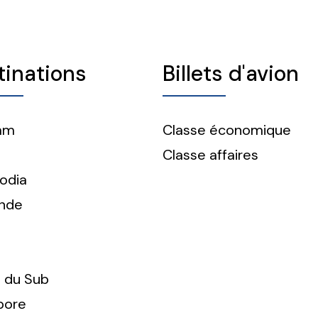
tinations
Billets d'avion
am
Classe économique
Classe affaires
odia
ande
n
 du Sub
pore