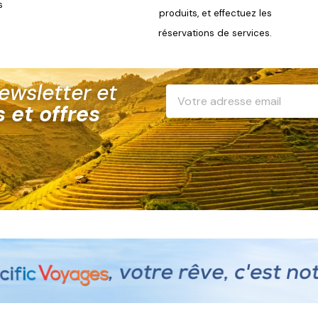
s
produits, et effectuez
les
réservations de services.
wsletter et
 et offres