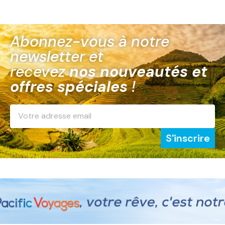
Abonnez-vous à notre
newsletter et
recevez
nos nouveautés et
offres spéciales
!
S'inscrire