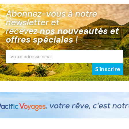
Abonnez-vous à notre
newsletter et
recevez
nos nouveautés et
offres spéciales
!
S'inscrire